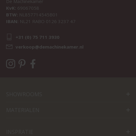
De Machinekamer
KvK:
69067058
BTW:
NL857714545B01
IBAN:
NL21 RABO 0126 3237 47
+31 (0) 75 711 3930
verkoop@demachinekamer.nl
SHOWROOMS
MATERIALEN
INSPRATIE