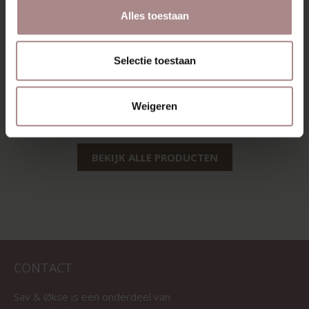
Alles toestaan
SINNI EIKEN |
EDSKE EIKEN |
Selectie toestaan
ZITTING GREY
DONKERBLAUW
VANAF
€ 209,00
VANAF
€ 229,00
Weigeren
BEKIJK ALLE PRODUCTEN
CONTACT
Sav & Økse is een onderdeel van