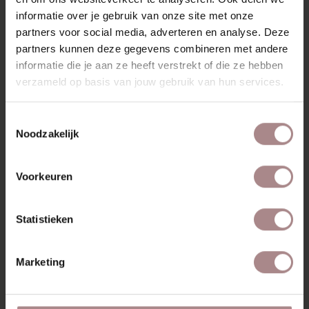
STOFSTALEN BESTELLEN
informatie over je gebruik van onze site met onze
partners voor social media, adverteren en analyse. Deze
AFMETINGEN
partners kunnen deze gegevens combineren met andere
informatie die je aan ze heeft verstrekt of die ze hebben
ZAKELIJK
verzameld op basis van jouw gebruik van hun services.
MISSCHIEN VIND JE DIT
Toestemmingsselectie
Noodzakelijk
OOK MOOI
Voorkeuren
Statistieken
Marketing