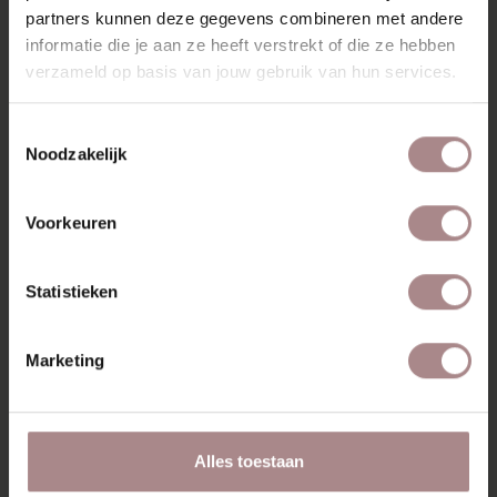
partners kunnen deze gegevens combineren met andere
informatie die je aan ze heeft verstrekt of die ze hebben
MISSCHIEN VIND JE DIT
verzameld op basis van jouw gebruik van hun services.
OOK MOOI
Toestemmingsselectie
Noodzakelijk
Voorkeuren
Statistieken
Marketing
Alles toestaan
SINNI COUNTER
SINNI | EIKEN