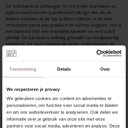
De Sinni barstoel (zithoogte 76 cm) is een charmante en
tijdloze barstoel met Scandinavisch design. Net als de
andere meubels uit de Sav & Økse collectie, is de Sinni
ontworpen vanuit een praktisch en nuchter oogpunt. Het is
een barstoel met een vriendelijk karakter en vertrouwd
uiterlijk. De barstoel is volledig gemaakt van hoogwaardig
eikenhout. De taps toelopende poten ondersteunen de
gebogen zitting en rugleuning. Zonder overbodige details
is deze speelse barstoel vanaf elke hoek mooi om te zien.
Nog meer Sinni? Voor aan de eettafel is er de
Sinni
Toestemming
Details
Over
Eetkamerstoel
, voor aan het kookeiland de
Sinni Counter
Barstoel
.
We respecteren je privacy
KENMERKEN
We gebruiken cookies om content en advertenties te
VERPAKKING & MONTAGE
personaliseren, om functies voor social media te bieden
en om ons websiteverkeer te analyseren. Ook delen we
AFMETINGEN
informatie over je gebruik van onze site met onze
ZAKELIJK
partners voor social media, adverteren en analyse. Deze