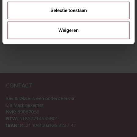
BARSTOEL | EIKEN
VANAF
€ 189,00
Selectie toestaan
VANAF
€ 209,00
Weigeren
BEKIJK ALLE PRODUCTEN
CONTACT
Sav & Økse is een onderdeel van
De Machinekamer
KvK:
69067058
BTW:
NL857714545B01
IBAN:
NL21 RABO 0126 3237 47