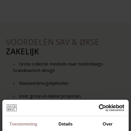
VOORDELEN SAV & ØKSE
ZAKELIJK
Grote collectie meubels naar hedendaags
Scandinavisch design
Maatwerkmogelijkheden
Voor grote en kleine projecten
Gratis bezorging in Nederland
Scherpe prijs voor interieurprofessionals
Toestemming
Details
Over