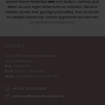
werken binnen Nederland
niet
met dealers. Verkoop gaat
alleen via onze eigen showrooms en websites, hierdoor
hebben wij een zeer gunstige prijsstelling. Voor projecten
en zakelijke klanten kan contact opgenomen worden met
zakelijk@demachinekamer.nl
.
CONTACT
Sav & Økse is een onderdeel van
De Machinekamer
KvK:
69067058
BTW:
NL857714545B01
IBAN:
NL21 RABO 0126 3237 47
+31 (0) 75 711 3930
verkoop@demachinekamer.nl