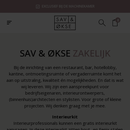
EXCLUSIEF BIJ DE MACHINEKAMER
0
SAV & ØKSE
ZAKELIJK
Bij de inrichting van een restaurant, bar, hotellobby,
kantine, ontmoetingsruimte of vergaderruimte komt het
aan op uitstraling, kwaliteit én mogelijkheden. En dat is wat
wij leveren. Wij zijn een aanspreekpunt voor
bedrijfseigenaren, interieurontwerpers,
(binnenhuis)architecten en stylisten. Voor grote of kleine
projecten. Wij denken graag met je mee.
Interieurkit
Interieurprofessionals kunnen een gratis interieurkit
aanvragen. In deze interieurkit zitten hout- en Fenix stalen,