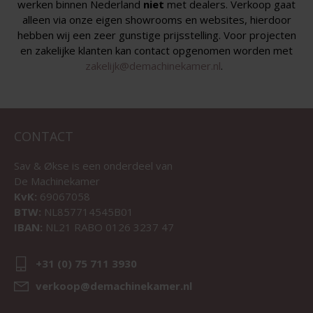
werken binnen Nederland
niet
met dealers. Verkoop gaat
alleen via onze eigen showrooms en websites, hierdoor
hebben wij een zeer gunstige prijsstelling. Voor projecten
en zakelijke klanten kan contact opgenomen worden met
zakelijk@demachinekamer.nl
.
CONTACT
Sav & Økse is een onderdeel van
De Machinekamer
KvK:
69067058
BTW:
NL857714545B01
IBAN:
NL21 RABO 0126 3237 47
+31 (0) 75 711 3930
verkoop@demachinekamer.nl