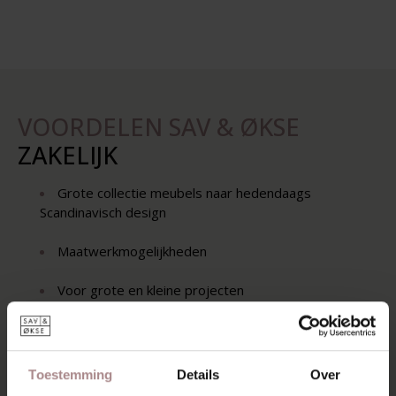
VOORDELEN SAV & ØKSE
ZAKELIJK
Grote collectie meubels naar hedendaags
Scandinavisch design
Maatwerkmogelijkheden
Voor grote en kleine projecten
Gratis bezorging in Nederland
Scherpe prijs voor interieurprofessionals
Toestemming
Details
Over