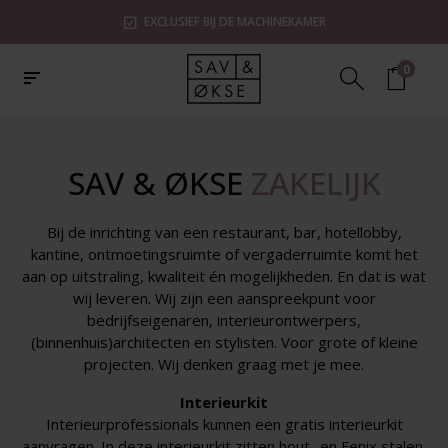
EXCLUSIEF BIJ DE MACHINEKAMER
0
SAV & ØKSE
ZAKELIJK
Bij de inrichting van een restaurant, bar, hotellobby,
kantine, ontmoetingsruimte of vergaderruimte komt het
aan op uitstraling, kwaliteit én mogelijkheden. En dat is wat
wij leveren. Wij zijn een aanspreekpunt voor
bedrijfseigenaren, interieurontwerpers,
(binnenhuis)architecten en stylisten. Voor grote of kleine
projecten. Wij denken graag met je mee.
Interieurkit
Interieurprofessionals kunnen een gratis interieurkit
aanvragen. In deze interieurkit zitten hout- en Fenix stalen,