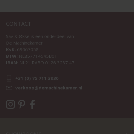
CONTACT
Sav & Økse is een onderdeel van
De Machinekamer
KvK:
69067058
BTW:
NL857714545B01
IBAN:
NL21 RABO 0126 3237 47
+31 (0) 75 711 3930
verkoop@demachinekamer.nl