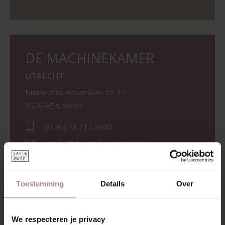
DE MACHINEKAMER
UTRECHT
Nieuw Amsterdamlaan 15-17
3526 AE Utrecht
+31 (0) 75 711 3930
utrecht@demachinekamer.nl
Telefonische bereikbaarheid
Maandag t/m vrijdag
09.00-17.30
Toestemming
Details
Over
Zaterdag
10.00-17.30
We respecteren je privacy
Zondag
12.00-17.30