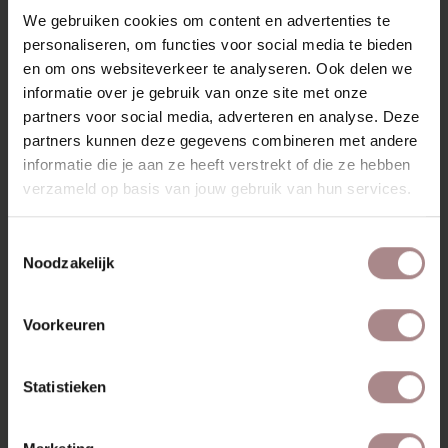
We gebruiken cookies om content en advertenties te
personaliseren, om functies voor social media te bieden
en om ons websiteverkeer te analyseren. Ook delen we
informatie over je gebruik van onze site met onze
partners voor social media, adverteren en analyse. Deze
BEREIKBAARHEID
partners kunnen deze gegevens combineren met andere
Openbaar vervoer
informatie die je aan ze heeft verstrekt of die ze hebben
verzameld op basis van jouw gebruik van hun services.
De winkel is op 3 minuten loopafstand van
bushalte en tramhalte Kanaleneiland-Zuid. Vanaf
Utrecht Station is het een kwartier met bus 63,
Toestemmingsselectie
65, 74, 81, 160 of 161. De sneltram lijn 60/61
Noodzakelijk
stopt hier ook.
Auto
Voorkeuren
De winkel ligt vlakbij afslag 17 van de A12. sla
vanaf de Europaboulevard de meubelboulevard
Statistieken
op. Neem op de Hollantlaan de eerste afslag
rechts, de Vrieslantlaan op. De Nieuw
Amsterdamlaan is de tweede zijstraat rechts.