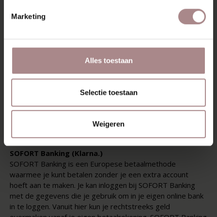
betalingen per creditcard de volgende regeling: bij misbruik
Marketing
van een creditcard door een onrechtmatige persoon kun je
bij jouw creditcardmaatschappij bezwaar maken. In geval
van misbruik wordt het bedrag terugbetaald.
Bankoverschrijving
Alles toestaan
Beschik je niet over internet bankieren, dan is er altijd nog
de vertrouwde bankoverschrijving. Het voordeel van een
bankoverschrijving is dat je de betaling volledig zelf in de
Selectie toestaan
hand hebt. Het nadeel is echter wel dat een
bankoverschrijving vaak een iets langere verwerkingstijd
heeft dan bijvoorbeeld een iDEAL en PayPal betaling die
Weigeren
direct plaatsvindt.
SOFORT Banking (Klarna.)
SOFORT Banking is een Europese betaalmethode
waarmee je kunt betalen zonder je een extra account
hoeft aan te maken. Je kan inloggen bij SOFORT Banking
met de gegevens die je gebruik om in je eigen online bank
in te loggen. Vanuit hier kun je rechtstreeks geld