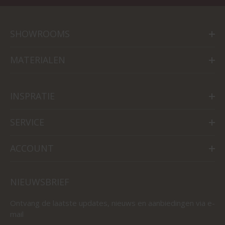
SHOWROOMS
MATERIALEN
INSPRATIE
SERVICE
ACCOUNT
NIEUWSBRIEF
Ontvang de laatste updates, nieuws en aanbiedingen via e-
mail