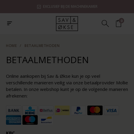
EXCLUSIEF BIJ DE MACHINEKAMER
0
HOME
/
BETAALMETHODEN
BETAALMETHODEN
Online aankopen bij Sav & Økse kun je op veel
verschillende manieren veilig via onze betaalprovider Mollie
betalen. In onze webshop kunt je op de volgende manieren
afrekenen:
KBC