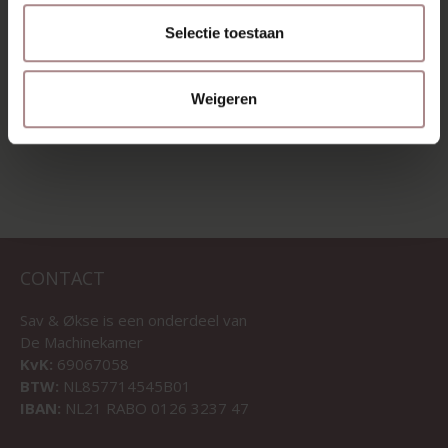
FLACON 250ML
Selectie toestaan
VANAF
€ 9,95
Weigeren
BEKIJK ALLE PRODUCTEN
CONTACT
Sav & Økse is een onderdeel van
De Machinekamer
KvK:
69067058
BTW:
NL857714545B01
IBAN:
NL21 RABO 0126 3237 47