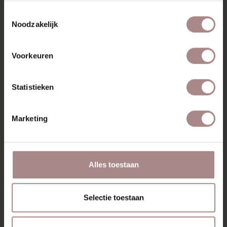
Toestemmingsselectie
Noodzakelijk
Voorkeuren
Statistieken
Marketing
ONDERHOUDSSETJE
WHITEWASH
VANAF
€ 24,95
Alles toestaan
BEKIJK ALLE PRODUCTEN
Selectie toestaan