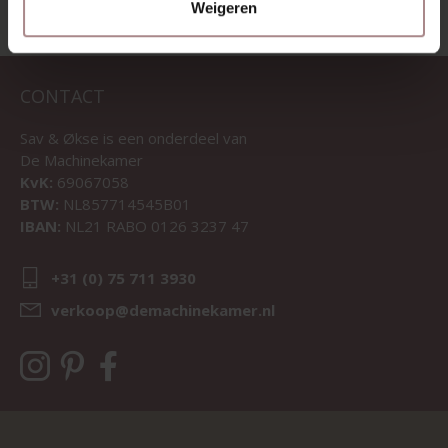
Weigeren
CONTACT
Sav & Økse is een onderdeel van
De Machinekamer
KvK:
69067058
BTW:
NL857714545B01
IBAN:
NL21 RABO 0126 3237 47
+31 (0) 75 711 3930
verkoop@demachinekamer.nl