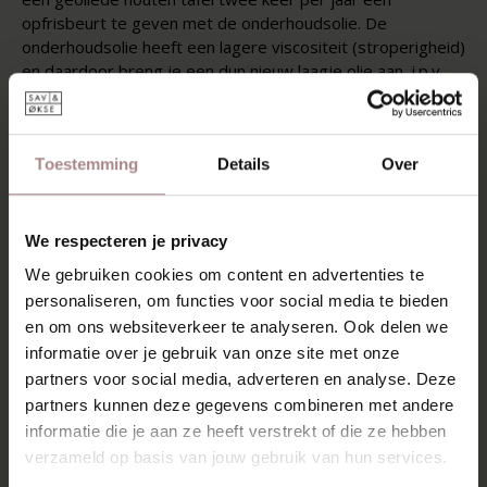
opfrisbeurt te geven met de onderhoudsolie. De
onderhoudsolie heeft een lagere viscositeit (stroperigheid)
en daardoor breng je een dun nieuw laagje olie aan, i.p.v.
een nieuwe dikke laag. Met de onderhoudsolie ga je als het
ware het verlies van olie door slijtage tegen, door de
olielaag in het hout aan te vullen.
Toestemming
Details
Over
Lees
Onderhoudsadvies houten tafels
voor de
gebruiksaanwijzing van onderhoudsolie.
Klik hier
voor een
instructievideo.
We respecteren je privacy
We gebruiken cookies om content en advertenties te
INHOUD
personaliseren, om functies voor social media te bieden
GESCHIKT VOOR TAFELS
en om ons websiteverkeer te analyseren. Ook delen we
informatie over je gebruik van onze site met onze
partners voor social media, adverteren en analyse. Deze
partners kunnen deze gegevens combineren met andere
RECENT BEKEKEN
informatie die je aan ze heeft verstrekt of die ze hebben
verzameld op basis van jouw gebruik van hun services.