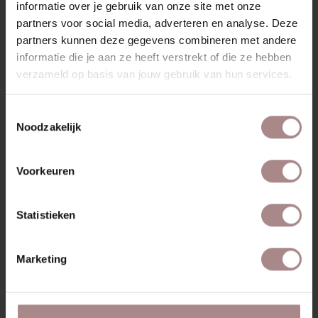
informatie over je gebruik van onze site met onze
SAV & ØKSE BANKEN COLLECTIE
partners voor social media, adverteren en analyse. Deze
partners kunnen deze gegevens combineren met andere
STOFSTALEN BESTELLEN
informatie die je aan ze heeft verstrekt of die ze hebben
GARANTIE
verzameld op basis van jouw gebruik van hun services.
VARIANTEN & ALGEMENE INFORMATIE
Toestemmingsselectie
Noodzakelijk
RECENT BEKEKEN
Voorkeuren
Statistieken
Marketing