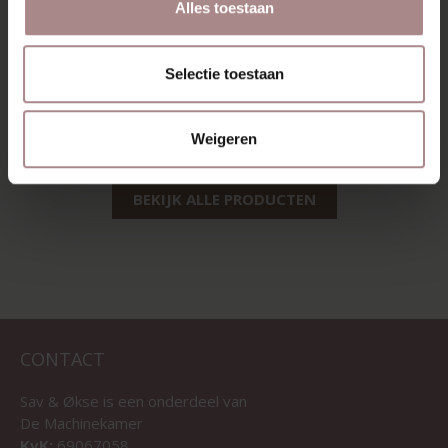
Alles toestaan
Selectie toestaan
MODEL KIMA
VANAF
€ 1.158,00
Weigeren
BEKIJK ALLE PRODUCTEN
CONTACT
Sav & Økse is een onderdeel van
De Machinekamer
KvK:
69067058