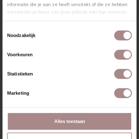
informatie die je aan ze heeft verstrekt of die ze hebben
verzameld op basis van jouw gebruik van hun services.
RECENT BEKEKEN
Toestemmingsselectie
Noodzakelijk
Voorkeuren
Statistieken
Marketing
LUMI EIKEN |
Alles toestaan
MOSGROEN
VANAF
€ 255,00