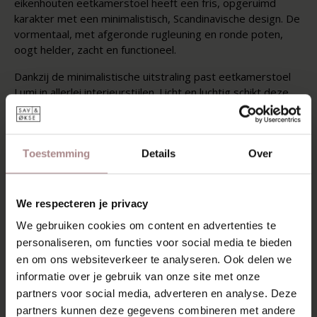
eikenhouten eetkamerstoel heeft een fris, opgeruimd
karakter met een minimalistisch, Scandinavische design. De
vormentaal, met afgeronde rugleuning en ronde poten,
oogt helder, zacht en functioneel.
Dankzij de minimalistische uitstraling past eetkamerstoel
Lumi in allerlei interieurstijlen. Licht en luchtig schikt deze
stoel zich aan jouw tafel.
Het eikenhout wordt standaard afgewerkt met olie. De
gestoffeerde zitting en rugleuning zijn leverbaar in
Toestemming
Details
Over
verschillende stofsoorten en kleuren.
MOGELIJKHEDEN
We respecteren je privacy
KENMERKEN
We gebruiken cookies om content en advertenties te
personaliseren, om functies voor social media te bieden
VERPAKKING & MONTAGE
en om ons websiteverkeer te analyseren. Ook delen we
AFMETINGEN & STOFFEN
informatie over je gebruik van onze site met onze
partners voor social media, adverteren en analyse. Deze
ZAKELIJK
partners kunnen deze gegevens combineren met andere