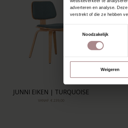
websiteverkeer te analyseren
adverteren en analyse. Deze
verstrekt of die ze hebben v
Toestemmingsselectie
Noodzakelijk
Weigeren
JUNNI EIKEN | TURQUOISE
VANAF
€ 239,00