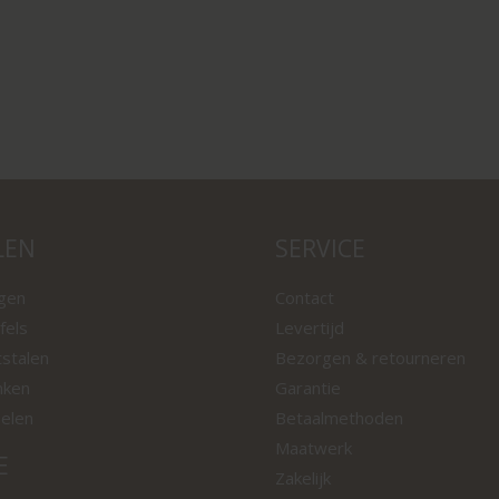
LEN
SERVICE
ngen
Contact
fels
Levertijd
tstalen
Bezorgen & retourneren
nken
Garantie
oelen
Betaalmethoden
Maatwerk
E
Zakelijk