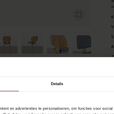
a
a
K
V
S
A
Z
RECENT BEKEKEN
Details
ent en advertenties te personaliseren, om functies voor social