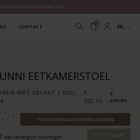
RATIS BEZORGING IN NL VANAF €250*
0
NL
NS
CONTACT
JUNNI EETKAMERSTOEL
EIKEN MAT GELAKT | SOIL
€
€
4
203,15
239,00
TOEVOEGEN AAN WINKELWAGEN
STOFSTALEN
Aan verlanglijst toevoegen