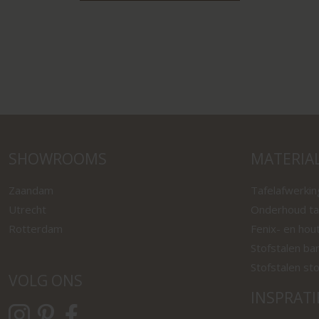
SHOWROOMS
MATERIA
Zaandam
Tafelafwerki
Utrecht
Onderhoud ta
Rotterdam
Fenix- en hou
Stofstalen ba
Stofstalen st
VOLG ONS
INSPRATI