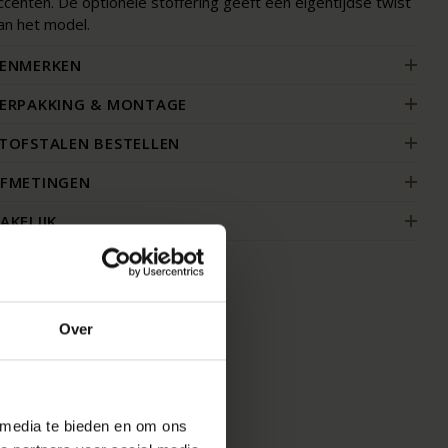
ccenten. De optionele stoffering geeft een eigentijdse twist
an het model.
ENMERKEN
ERPAKKING & MONTAGE
TOFSTALEN BESTELLEN
FMETINGEN
AKELIJK
Over
 media te bieden en om ons