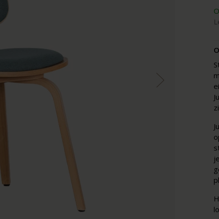
O
L
O
S
m
e
J
z
J
o
s
j
g
p
H
l