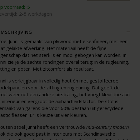
p voorraad:
5
evertijd:
2-5 werkdagen
MSCHRIJVING
toel Junni is gemaakt van plywood met eikenfineer, met een
at gelakte afwerking. Het materiaal heeft de fijne
igenschap dat het sterk is én mooi gebogen kan worden. In
unni zie je de zachte rondingen overal terug: in de rugleuning,
itting en poten. Met zitcomfort als resultaat.
unni is verkrijgbaar in volledig hout én met gestoffeerde
pdekpanelen voor de zitting en rugleuning. Dat geeft de
toel weer net een andere uitstraling, het voegt kleur toe aan
e interieur en vergroot de aaibaarheidsfactor. De stof is
emaakt van garens die voor 60% bestaan uit gerecyclede
lastic flessen. Er is keuze uit vier kleuren.
outen stoel Junni heeft een vertrouwde
mid-century modern
ook die ook goed past in interieurs met Scandinavische