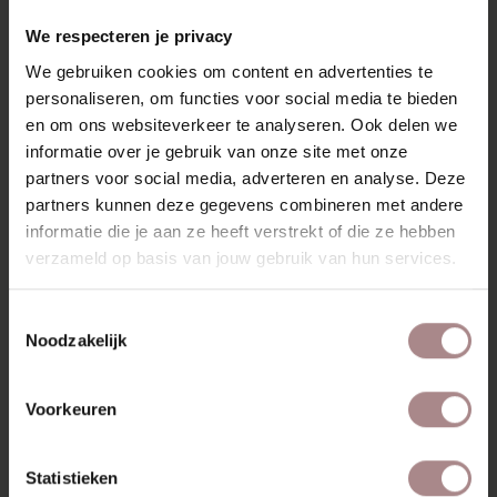
RECENT BEKEKEN
We respecteren je privacy
We gebruiken cookies om content en advertenties te
personaliseren, om functies voor social media te bieden
en om ons websiteverkeer te analyseren. Ook delen we
informatie over je gebruik van onze site met onze
partners voor social media, adverteren en analyse. Deze
partners kunnen deze gegevens combineren met andere
informatie die je aan ze heeft verstrekt of die ze hebben
verzameld op basis van jouw gebruik van hun services.
Toestemmingsselectie
Noodzakelijk
HOUTSTAAL EIKEN
| GEOLIED
Voorkeuren
VANAF
€ 2,99
Statistieken