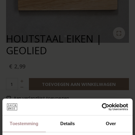
HOUTSTAAL EIKEN |
GEOLIED
€ 2,99
TOEVOEGEN AAN WINKELWAGEN
Aan verlanglijst toevoegen
Op voorraad:
10+
Levertijd:
2-5 werkdagen
Toestemming
Details
Over