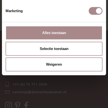
BEKIJK ALLE PRODUCTEN
Marketing
Alles toestaan
CONTACT
Selectie toestaan
Sav & Økse is een onderdeel van
De Machinekamer
KvK:
69067058
Weigeren
BTW:
NL857714545B01
IBAN:
NL21 RABO 0126 3237 47
+31 (0) 75 711 3930
verkoop@demachinekamer.nl