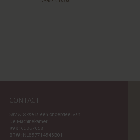
VANAF
€ 185,00
CONTACT
Sav & Økse is een onderdeel van
De Machinekamer
KvK:
69067058
BTW:
NL857714545B01