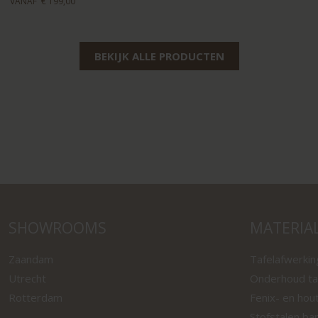
VANAF
€ 199,00
BEKIJK ALLE PRODUCTEN
SHOWROOMS
MATERIA
Zaandam
Tafelafwerki
Utrecht
Onderhoud ta
Rotterdam
Fenix- en hou
Stofstalen ba