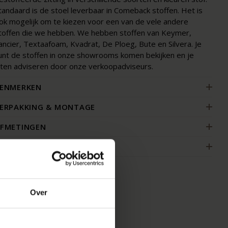
tandaard is de stoel leverbaar in Comeback stoffen. Het is
ok mogelijk om te kiezen voor een van de vele andere
toffen die we hebben. We hebben stoffen van Keymer,
ancier, Textaafoam, Kvadrat, De Ploeg, Bute en Silvera. Je
unt de stoffen in onze showrooms komen bekijken en je
aten adviseren door onze verkoopadviseurs.
ENMERKEN
ERPAKKING & MONTAGE
FMETINGEN
AKELIJK
Over
MOOI