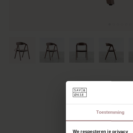
Toestemming
MIS
We respecteren je privacy