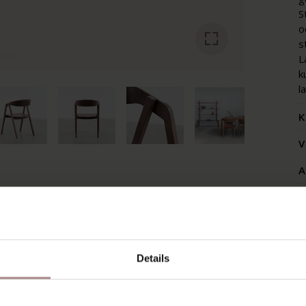
S
o
s
L
k
l
K
V
A
Z
Details
SCHIEN VIND JE DIT OOK 