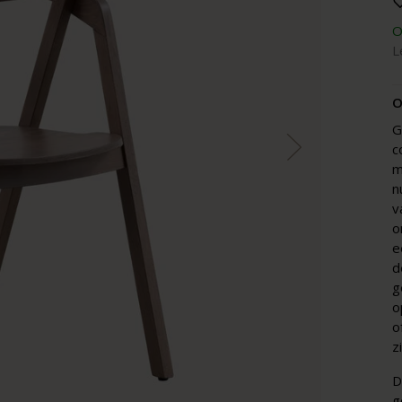
O
L
O
G
c
m
n
v
o
e
d
g
o
o
z
D
g