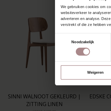
We gebruiken cookies om cont
websiteverkeer te analyseren
adverteren en analyse. Deze
verstrekt of die ze hebben v
Toestemmingsselectie
Noodzakelijk
Weigeren
SINNI WALNOOT GEKLEURD |
EDSKE C
ZITTING LINEN