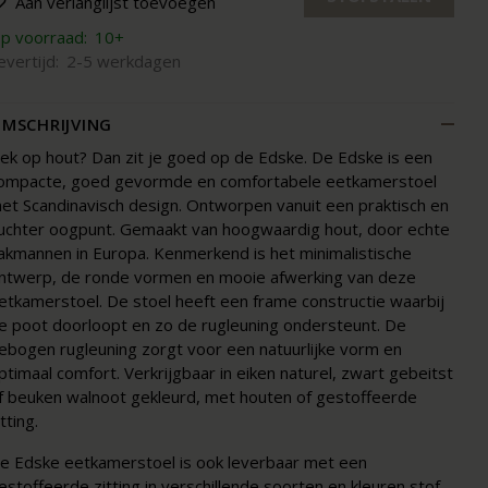
Aan verlanglijst toevoegen
p voorraad:
10+
evertijd:
2-5 werkdagen
MSCHRIJVING
ek op hout? Dan zit je goed op de Edske. De Edske is een
ompacte, goed gevormde en comfortabele eetkamerstoel
et Scandinavisch design. Ontworpen vanuit een praktisch en
uchter oogpunt. Gemaakt van hoogwaardig hout, door echte
akmannen in Europa. Kenmerkend is het minimalistische
ntwerp, de ronde vormen en mooie afwerking van deze
etkamerstoel. De stoel heeft een frame constructie waarbij
e poot doorloopt en zo de rugleuning ondersteunt. De
ebogen rugleuning zorgt voor een natuurlijke vorm en
ptimaal comfort. Verkrijgbaar in eiken naturel, zwart gebeitst
f beuken walnoot gekleurd, met houten of gestoffeerde
itting.
e Edske eetkamerstoel is ook leverbaar met een
estoffeerde zitting in verschillende soorten en kleuren stof.