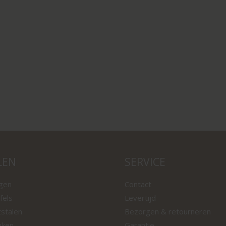
LEN
SERVICE
ngen
Contact
fels
Levertijd
tstalen
Bezorgen & retourneren
nken
Garantie